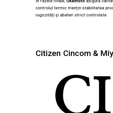
În fazele finale,
Okamoto
asigură calitat
controlul termic mențin stabilitatea pro
rugozități și abateri strict controlate.
Citizen Cincom & Miya