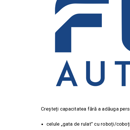
Creșteți capacitatea fără a adăuga per
celule „gata de rulat” cu roboți/coboț