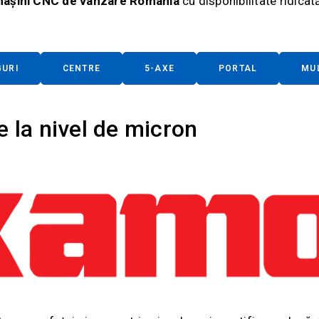
așini CNC de vânzare România
cu disponibilitate ridicat
URI
CENTRE
5-AXE
PORTAL
MU
 la nivel de micron