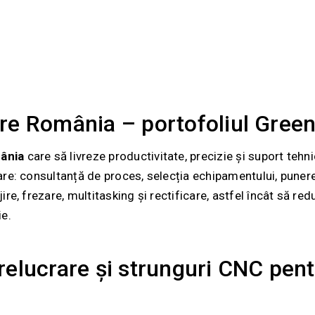
re România – portofoliul Gree
ânia
care să livreze productivitate, precizie și suport teh
re: consultanță de proces, selecția echipamentului, punere î
e, frezare, multitasking și rectificare, astfel încât să redu
ie.
elucrare și strunguri CNC pent