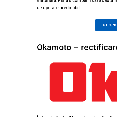
materiale. Pentru companii care caută
m
de operare predictibil.
STRUNG
Okamoto – rectificare