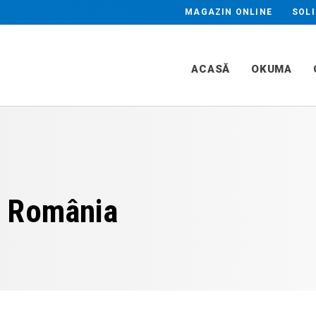
Industrii
MAGAZIN ONLINE
SOLI
ARE PLAN & PROFIL
RECTIFICARE R
Beneficii
CA
Aplicații
ACASĂ
OKUMA
e România