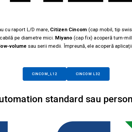
au cu raport L/D mare,
Citizen Cincom
(cap mobil, tip swis
rcabilă pe diametre mici.
Miyano
(cap fix) acoperă turn-mil
/low-volume
sau serii medii. Împreună, ele acoperă aplicați
CINCOM_L12
CINCOM L32
utomation standard sau person