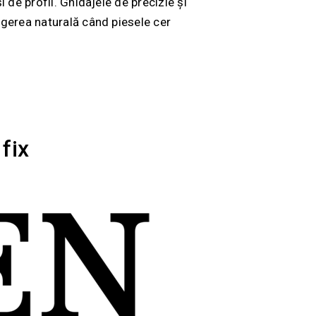
 de profil. Ghidajele de precizie și
egerea naturală când piesele cer
fix