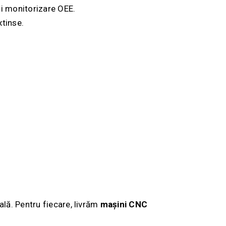
și monitorizare OEE.
xtinse.
lă. Pentru fiecare, livrăm
mașini CNC