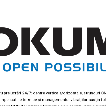
u prelucrări 24/7: centre verticale/orizontale, strunguri C
compensațiile termice și managementul vibrațiilor susțin to