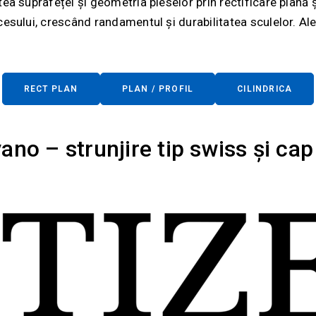
ea suprafeței și geometria pieselor prin rectificare plană și
cesului, crescând randamentul și durabilitatea sculelor. Al
RECT PLAN
PLAN / PROFIL
CILINDRICA
no – strunjire tip swiss și cap 