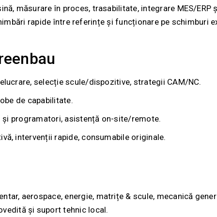
ină, măsurare în proces, trasabilitate, integrare MES/ERP 
himbări rapide între referințe și funcționare pe schimburi e
Greenbau
prelucrare, selecție scule/dispozitive, strategii CAM/NC.
probe de capabilitate.
ri și programatori, asistență on-site/remote.
vă, intervenții rapide, consumabile originale.
entar, aerospace, energie, matrițe & scule, mecanică genera
edită și suport tehnic local.