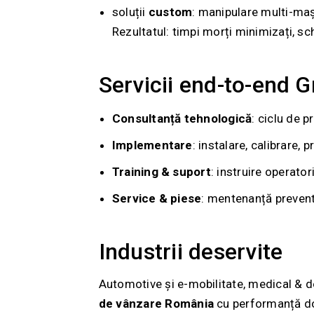
soluții
custom
: manipulare multi-maș
Rezultatul: timpi morți minimizați, sc
Servicii end-to-end 
Consultanță tehnologică
: ciclu de 
Implementare
: instalare, calibrare, 
Training & suport
: instruire operato
Service & piese
: mentenanță preventi
Industrii deservite
Automotive și e-mobilitate, medical & d
de vânzare România
cu performanță dov