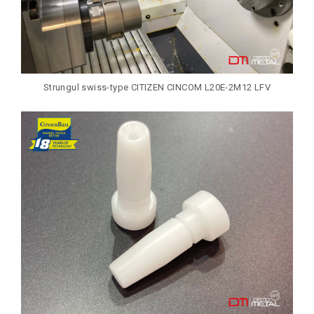
Strungul swiss-type CITIZEN CINCOM L20E-2M12 LFV