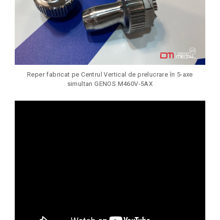
Reper fabricat pe Centrul Vertical de prelucrare în 5-axe
simultan GENOS M460V-5AX