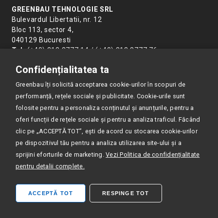
GREENBAU TEHNOLOGIE SRL
Bulevardul Libertatii, nr. 12
Bloc 113, sector 4,
040129 Bucuresti
Tel:
(+40) 213 3777 14 / (+40) 213 3777 76
Confidențialitatea ta
COMPANIE
Greenbau îți solicită acceptarea cookie-urilor în scopuri de
performanță, rețele sociale și publicitate. Cookie-urile sunt
folosite pentru a personaliza conținutul și anunțurile, pentru a
PRODUSE
oferi funcții de rețele sociale și pentru a analiza traficul. Făcând
clic pe „ACCEPTĂ TOT”, ești de acord cu stocarea cookie-urilor
RESURSE
pe dispozitivul tău pentru a analiza utilizarea site-ului și a
sprijini eforturile de marketing.
Vezi Politica de confidențialitate
pentru detalii complete.
POLITICA DE CONFIDENȚIALITATE
ACCEPTĂ TOT
RESPINGE TOT
ISO 9001:2015 CERTIFIED