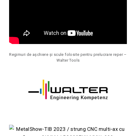
Regimuri de așchiere și scule folosite pentru prelucrare reper –
Walter Tools