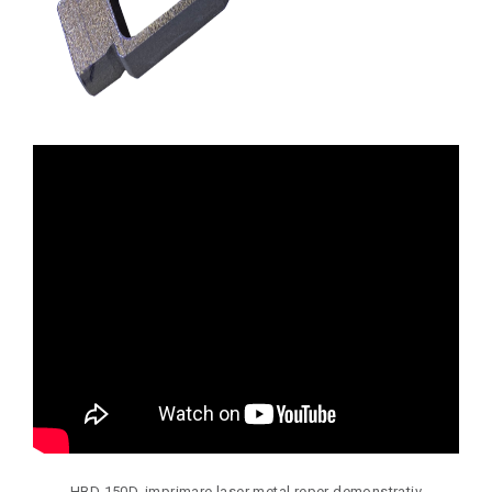
HBD 150D, imprimare laser metal reper demonstrativ