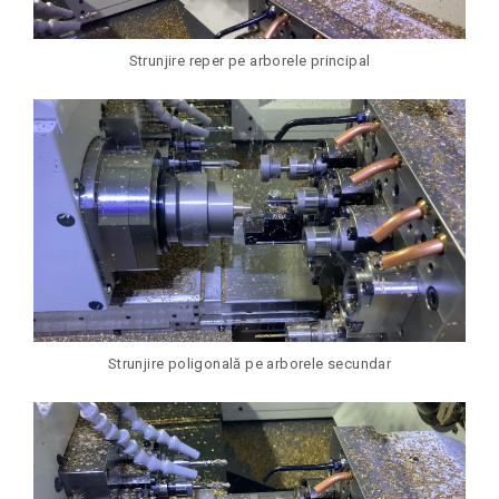
Strunjire reper pe arborele principal
Strunjire poligonală pe arborele secundar