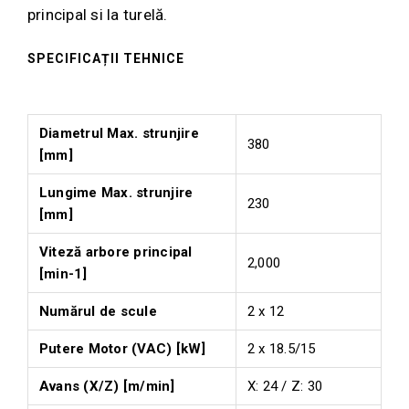
principal si la turelă.
SPECIFICAȚII TEHNICE
Diametrul Max. strunjire
380
[mm]
Lungime Max. strunjire
230
[mm]
Viteză arbore principal
2,000
[min-1]
Numărul de scule
2 x 12
Putere Motor (VAC) [kW]
2 x 18.5/15
Avans (X/Z) [m/min]
X: 24 / Z: 30