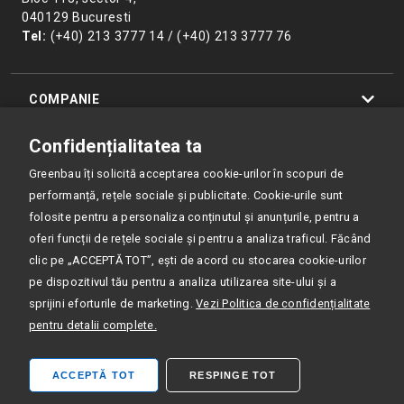
040129 Bucuresti
Tel:
(+40) 213 3777 14 / (+40) 213 3777 76
COMPANIE
Confidențialitatea ta
PRODUSE
Greenbau îți solicită acceptarea cookie-urilor în scopuri de
performanță, rețele sociale și publicitate. Cookie-urile sunt
RESURSE
folosite pentru a personaliza conținutul și anunțurile, pentru a
oferi funcții de rețele sociale și pentru a analiza traficul. Făcând
POLITICA DE CONFIDENȚIALITATE
clic pe „ACCEPTĂ TOT”, ești de acord cu stocarea cookie-urilor
pe dispozitivul tău pentru a analiza utilizarea site-ului și a
ISO 9001:2015 CERTIFIED
sprijini eforturile de marketing.
Vezi Politica de confidențialitate
pentru detalii complete.
ACCEPTĂ TOT
RESPINGE TOT