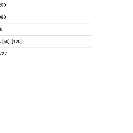
200
080
00
, [60], [120]
/22