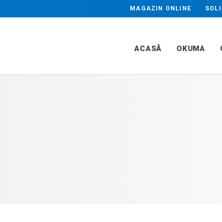
Industrii
MAGAZIN ONLINE
SOLI
ARE PLAN & PROFIL
RECTIFICARE R
Beneficii
CA
Aplicații
ACASĂ
OKUMA