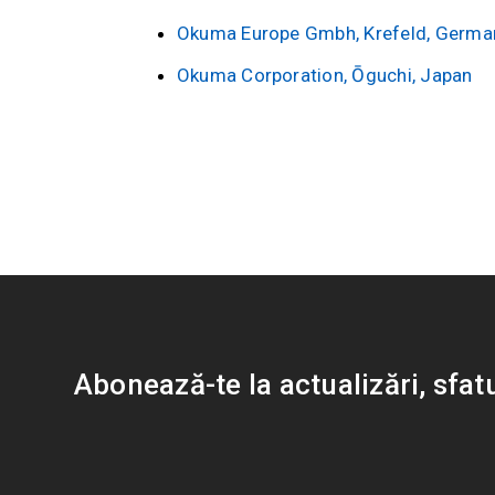
Okuma Europe Gmbh, Krefeld, Germa
Okuma Corporation, Ōguchi, Japan
Abonează-te la actualizări, sfat