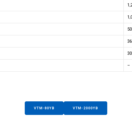
1,
1,
5
36
30
–
VTM-80YB
VTM-2000YB