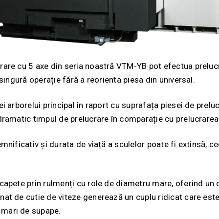
rare cu 5 axe din seria noastră VTM-YB pot efectua prelucr
 singură operație fără a reorienta piesa din universal.
ei arborelui principal în raport cu suprafața piesei de preluc
 dramatic timpul de prelucrare în comparație cu prelucrarea
emnificativ și durata de viață a sculelor poate fi extinsă, 
 capete prin rulmenți cu role de diametru mare, oferind un 
nat de cutie de viteze generează un cuplu ridicat care este
 mari de supape.