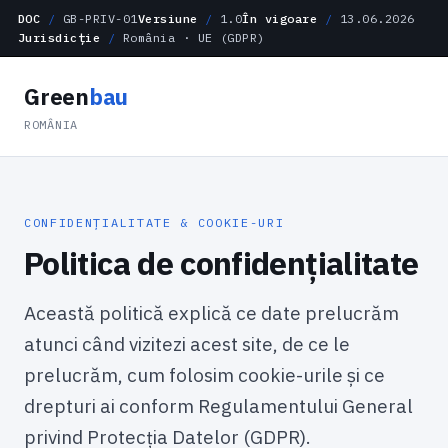
DOC
/
GB-PRIV-01
Versiune
/
1.0
În vigoare
/
13.06.2026
Jurisdicție
/
România · UE (GDPR)
Green
bau
ROMÂNIA
CONFIDENȚIALITATE & COOKIE-URI
Politica de confidențialitate
Această politică explică ce date prelucrăm
atunci când vizitezi acest site, de ce le
prelucrăm, cum folosim cookie-urile și ce
drepturi ai conform Regulamentului General
privind Protecția Datelor (GDPR).