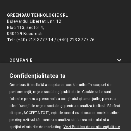
GREENBAU TEHNOLOGIE SRL
Bulevardul Libertatii, nr. 12
Bloc 113, sector 4,
040129 Bucuresti
Tel:
(+40) 213 3777 14 / (+40) 213 3777 76
COMPANIE
Confidențialitatea ta
PRODUSE
Greenbau îți solicită acceptarea cookie-urilor în scopuri de
performanță, rețele sociale și publicitate. Cookie-urile sunt
RESURSE
folosite pentru a personaliza conținutul și anunțurile, pentru a
oferi funcții de rețele sociale și pentru a analiza traficul. Făcând
POLITICA DE CONFIDENȚIALITATE
clic pe „ACCEPTĂ TOT”, ești de acord cu stocarea cookie-urilor
pe dispozitivul tău pentru a analiza utilizarea site-ului și a
ISO 9001:2015 CERTIFIED
sprijini eforturile de marketing.
Vezi Politica de confidențialitate