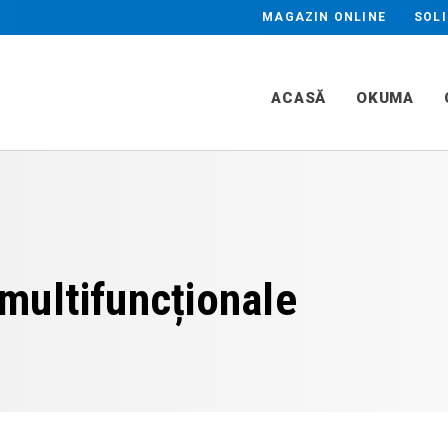
Industrii
MAGAZIN ONLINE
SOLI
ARE PLAN & PROFIL
RECTIFICARE R
Beneficii
CA
Aplicații
ACASĂ
OKUMA
multifuncționale