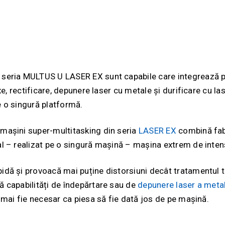
n seria MULTUS U LASER EX sunt capabile care integrează p
 axe, rectificare, depunere laser cu metale și durificare cu 
e o singură platformă.
 mașini super-multitasking din seria
LASER EX
combină fabri
al – realizat pe o singură mașină – mașina extrem de inten
pidă și provoacă mai puține distorsiuni decât tratamentul t
ă capabilități de îndepărtare sau de
depunere laser a meta
ă mai fie necesar ca piesa să fie dată jos de pe mașină.