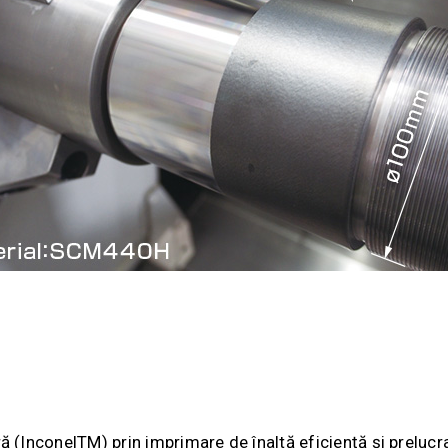
ră (InconelTM) prin imprimare de înaltă eficiență și prelucr