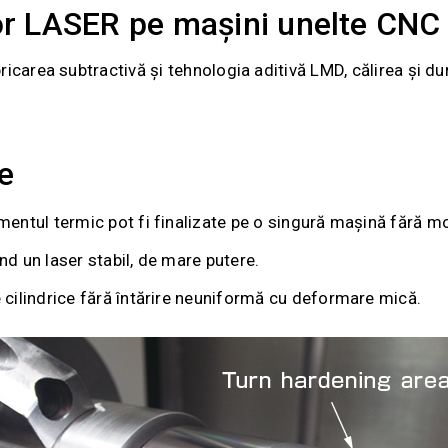
ilor LASER pe mașini unelte C
rea subtractivă și tehnologia aditivă LMD, călirea și duri
e
amentul termic pot fi finalizate pe o singură mașină fără mo
nd un laser stabil, de mare putere.
e cilindrice fără întărire neuniformă cu deformare mică.