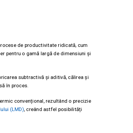
rocese de productivitate ridicată, cum
laser pentru o gamă largă de dimensiuni și
carea subtractivă și aditivă, călirea și
să în proces.
ermic convențional, rezultând o precizie
lului (LMD)
, creând astfel posibilități