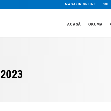
Industrii
MAGAZIN ONLINE
SOLI
ARE PLAN & PROFIL
RECTIFICARE R
Beneficii
CA
Aplicații
ACASĂ
OKUMA
 2023