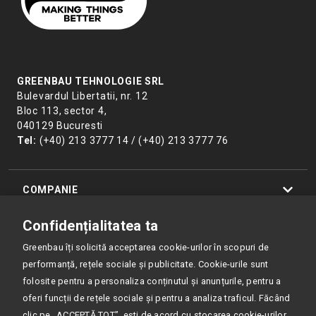
GREENBAU TEHNOLOGIE SRL
Bulevardul Libertatii, nr. 12
Bloc 113, sector 4,
040129 Bucuresti
Tel:
(+40) 213 3777 14 / (+40) 213 3777 76
COMPANIE
Confidențialitatea ta
PRODUSE
Greenbau îți solicită acceptarea cookie-urilor în scopuri de
performanță, rețele sociale și publicitate. Cookie-urile sunt
RESURSE
folosite pentru a personaliza conținutul și anunțurile, pentru a
oferi funcții de rețele sociale și pentru a analiza traficul. Făcând
POLITICA DE CONFIDENȚIALITATE
clic pe „ACCEPTĂ TOT”, ești de acord cu stocarea cookie-urilor