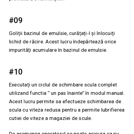
#09
Goliții bazinul de emulsie, curățați-l și înlocuiți
lichid de răcire. Acest lucru îndepărtează orice
impurități acumulare în bazinul de emulsie.
#10
Executați un ciclul de schimbare scula complet
utilizand functia ‘’ un pas înainte’’ în modul manual.
Acest lucru permite sa efectueze schimbarea de
scula cu viteza redusa pentru a permite lubrifierea
cutiei de viteze a magaziei de scule.
De asemenea operatorul se poate asigura ca nu