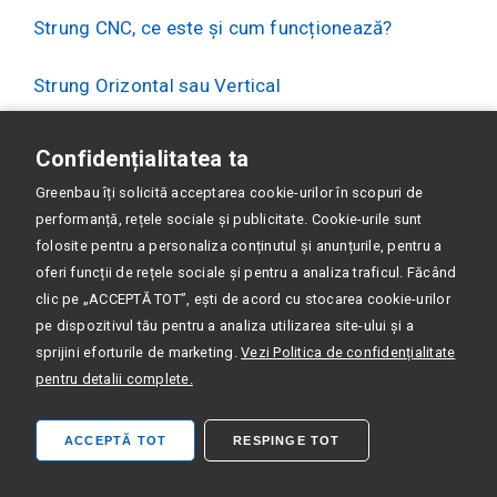
Strung CNC, ce este și cum funcționează?
Strung Orizontal sau Vertical
ARMROID robot integrat în mașina CNC
Confidențialitatea ta
Greenbau îți solicită acceptarea cookie-urilor în scopuri de
Programare conversațională direct pe mașina
performanță, rețele sociale și publicitate. Cookie-urile sunt
CNC
folosite pentru a personaliza conținutul și anunțurile, pentru a
oferi funcții de rețele sociale și pentru a analiza traficul. Făcând
Strunguri swiss cu tehnologia Citizen LFV
clic pe „ACCEPTĂ TOT”, ești de acord cu stocarea cookie-urilor
pe dispozitivul tău pentru a analiza utilizarea site-ului și a
sprijini eforturile de marketing.
Vezi Politica de confidențialitate
pentru detalii complete.
ACCEPTĂ TOT
RESPINGE TOT
Abonează-te la actualizări, sfaturi, noutăți
și mai multe de la Greenbau