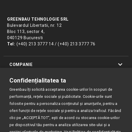
GREENBAU TEHNOLOGIE SRL
Bulevardul Libertatii, nr. 12
Bloc 113, sector 4,
040129 Bucuresti
Tel:
(+40) 213 3777 14 / (+40) 213 3777 76
COMPANIE
Confidențialitatea ta
PRODUSE
Greenbau îți solicită acceptarea cookie-urilor în scopuri de
performanță, rețele sociale și publicitate. Cookie-urile sunt
RESURSE
folosite pentru a personaliza conținutul și anunțurile, pentru a
oferi funcții de rețele sociale și pentru a analiza traficul. Făcând
POLITICA DE CONFIDENȚIALITATE
clic pe „ACCEPTĂ TOT”, ești de acord cu stocarea cookie-urilor
pe dispozitivul tău pentru a analiza utilizarea site-ului și a
ISO 9001:2015 CERTIFIED
sprijini eforturile de marketing.
Vezi Politica de confidențialitate